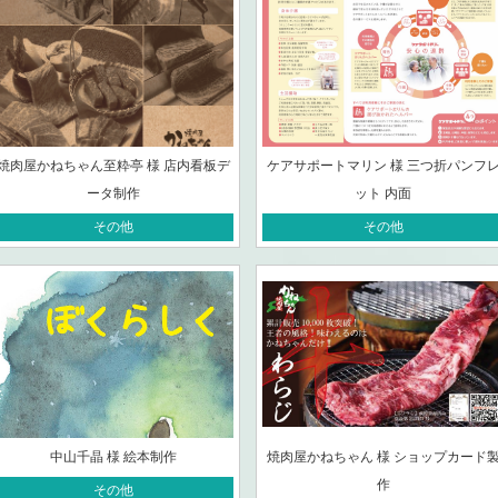
焼肉屋かねちゃん至粋亭 様 店内看板デ
ケアサポートマリン 様 三つ折パンフ
ータ制作
ット 内面
その他
その他
中山千晶 様 絵本制作
焼肉屋かねちゃん 様 ショップカード
作
その他