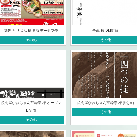
麺処 とりぱん 様 看板データ制作
夢蔵 様 DM封筒
その他
その他
焼肉屋かねちゃん至粋亭 様 オープン
焼肉屋かねちゃん至粋亭 様 掛け軸
DM 表
その他
その他