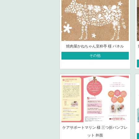
焼肉屋かねちゃん至粋亭 様 パネル
その他
ケアサポートマリン 様 三つ折パンフレ
ット 外面