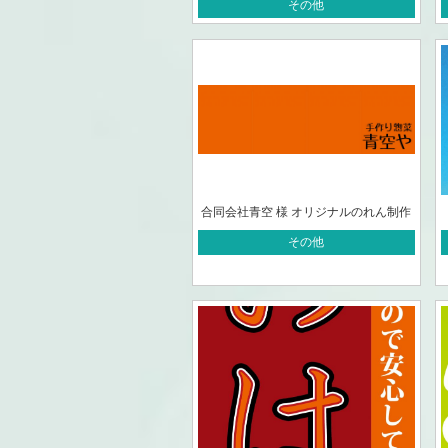
その他
合同会社青空 様 オリジナルのれん制作
その他