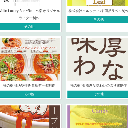
White Luxury Bar ~Re：~ 様 オリジナル
株式会社クルッティ 様 商品ラベル制
ライター制作
その他
その他
福の樹 様 A型拝み看板データ制作
福の樹 様 濃厚な味わいのぼり旗制作
その他
その他