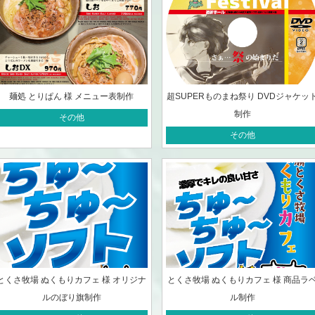
麺処 とりぱん 様 メニュー表制作
超SUPERものまね祭り DVDジャケッ
制作
その他
その他
とくさ牧場 ぬくもりカフェ 様 オリジナ
とくさ牧場 ぬくもりカフェ 様 商品ラ
ルのぼり旗制作
ル制作