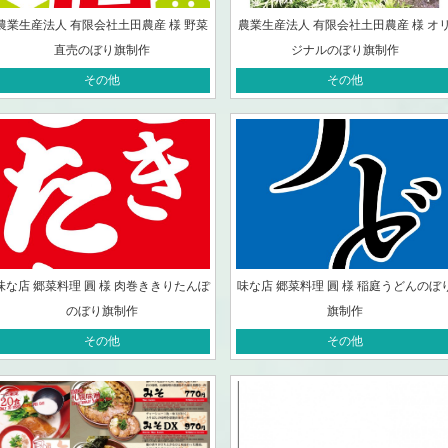
農業生産法人 有限会社土田農産 様 野菜
農業生産法人 有限会社土田農産 様 オ
直売のぼり旗制作
ジナルのぼり旗制作
その他
その他
味な店 郷菜料理 圓 様 肉巻ききりたんぽ
味な店 郷菜料理 圓 様 稲庭うどんのぼ
のぼり旗制作
旗制作
その他
その他