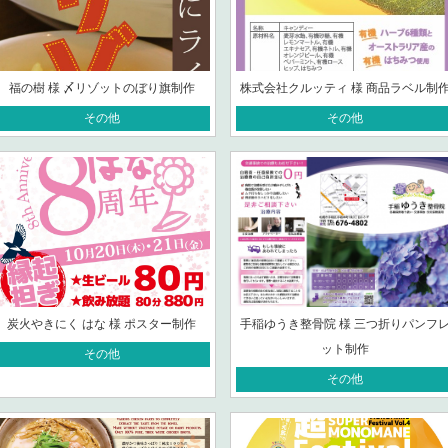
福の樹 様 〆リゾットのぼり旗制作
株式会社クルッティ 様 商品ラベル制
その他
その他
炭火やきにく はな 様 ポスター制作
手稲ゆうき整骨院 様 三つ折りパンフ
ット制作
その他
その他