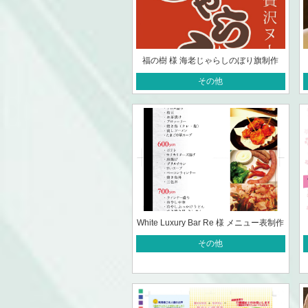
福の樹 様 海老じゃらしのぼり旗制作
その他
White Luxury Bar Re 様 メニュー表制作
その他