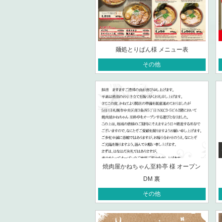
麺処とりぱん様 メニュー表
その他
焼肉屋かねちゃん至粋亭 様 オープン
DM 裏
その他