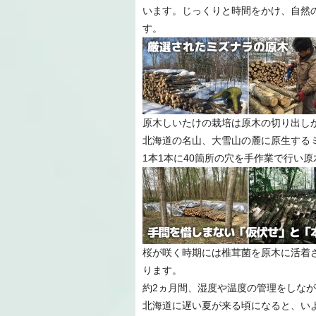
います。じっくりと時間をかけ、自然
す。
原木しいたけの栽培は原木の切り出し
北海道の名山、大雪山の麓に原生するミ
1本1本に40箇所の穴を手作業で行い
桜が咲く時期には椎茸菌を原木に活着
ります。
約2ヵ月間、湿度や温度の管理をしな
北海道に遅い夏が来る頃になると、い