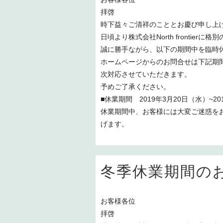
拝啓
時下益々ご清祥のこととお慶び申し上
日頃より株式会社North frontie
誠に勝手ながら、以下の期間中を臨時
ホームページからのお問合せは下記期
次対応させていただきます。
予めご了承ください。
■休業期間 2019年3月20日（水）~20
休業期間中、お客様には大変ご迷惑を
げます。
冬季休業期間の
お客様各位
拝啓