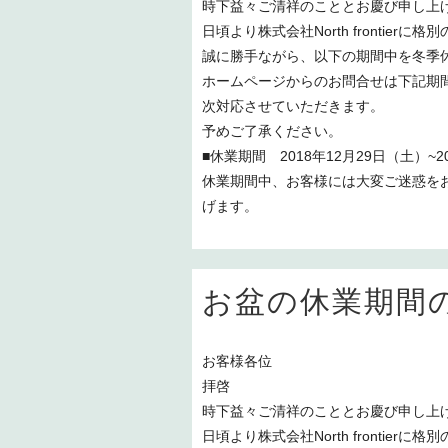
時下益々ご清祥のこととお慶び申し上
日頃より株式会社North frontie
誠に勝手ながら、以下の期間中を冬季
ホームページからのお問合せは下記期
次対応させていただきます。
予めご了承ください。
■休業期間 2018年12月29日（土）~2
休業期間中、お客様には大変ご迷惑を
げます。
お盆の休業期間
お客様各位
拝啓
時下益々ご清祥のこととお慶び申し上
日頃より株式会社North frontie