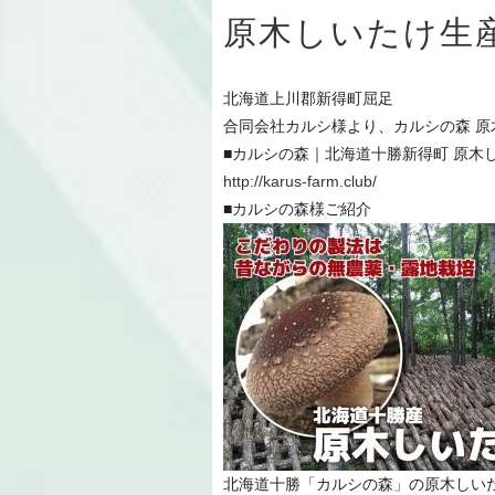
原木しいたけ生産
北海道上川郡新得町屈足
合同会社カルシ様より、カルシの森 
■カルシの森｜北海道十勝新得町 原木
http://karus-farm.club/
■カルシの森様ご紹介
北海道十勝「カルシの森」の原木しい